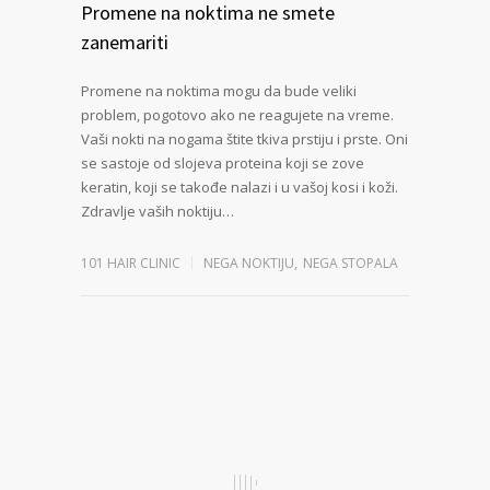
Promene na noktima ne smete
zanemariti
Promene na noktima mogu da bude veliki
problem, pogotovo ako ne reagujete na vreme.
Vaši nokti na nogama štite tkiva prstiju i prste. Oni
se sastoje od slojeva proteina koji se zove
keratin, koji se takođe nalazi i u vašoj kosi i koži.
Zdravlje vaših noktiju…
101 HAIR CLINIC
NEGA NOKTIJU
,
NEGA STOPALA