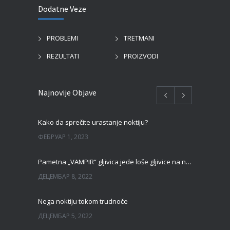
Dodatne Veze
PROBLEMI
TRETMANI
REZULTATI
PROIZVODI
Najnovije Objave
Kako da sprečite urastanje noktiju?
ФЕБРУАР 1, 2023
Pametna „VAMPIR“ gljivica jede loše gljivice na noktima!
ДЕЦЕМБАР 8, 2022
Nega noktiju tokom trudnoče
ДЕЦЕМБАР 5, 2022