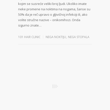
kojim se susreće veliki broj ljudi. Ukoliko imate
neke promene na noktima na nogama, šanse su
50% da je reč upravo o gljivičnoj infekciji ili, ako
volite stručne nazive – onikomihozi. Onda
sigurno znate…
101 HAIR CLINIC
NEGA NOKTIJU
,
NEGA STOPALA