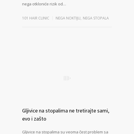
nega otkloniće rizik od…
101 HAIR CLINIC
NEGA NOKTIJU
,
NEGA STOPALA
Gljivice na stopalima ne tretirajte sami,
evo i zašto
Gljivice na stopalima su veoma čest problem sa