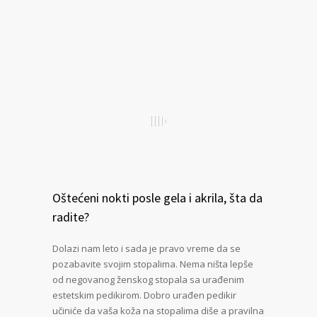
Oštećeni nokti posle gela i akrila, šta da
radite?
Dolazi nam leto i sada je pravo vreme da se
pozabavite svojim stopalima. Nema ništa lepše
od negovanog ženskog stopala sa urađenim
estetskim pedikirom. Dobro urađen pedikir
učiniće da vaša koža na stopalima diše a pravilna