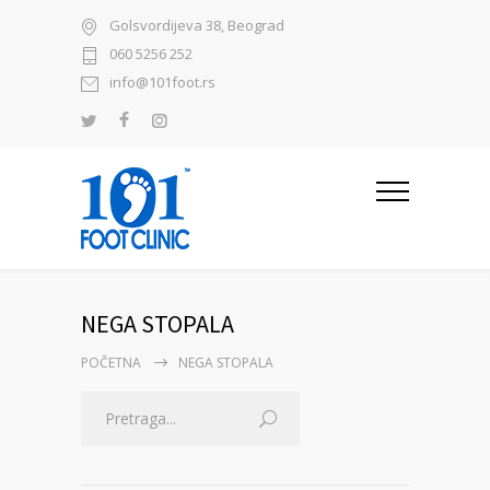
Golsvordijeva 38, Beograd
060 5256 252
info@101foot.rs
NEGA STOPALA
POČETNA
NEGA STOPALA