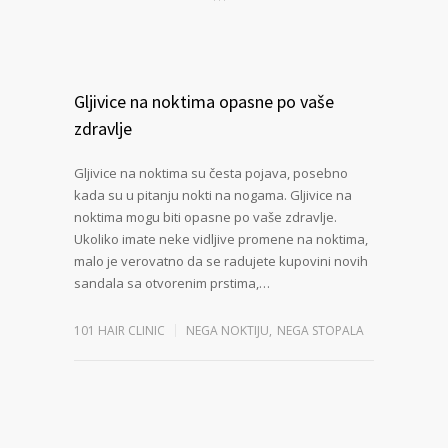
Gljivice na noktima opasne po vaše
zdravlje
Gljivice na noktima su česta pojava, posebno
kada su u pitanju nokti na nogama. Gljivice na
noktima mogu biti opasne po vaše zdravlje.
Ukoliko imate neke vidljive promene na noktima,
malo je verovatno da se radujete kupovini novih
sandala sa otvorenim prstima,…
101 HAIR CLINIC
NEGA NOKTIJU
,
NEGA STOPALA