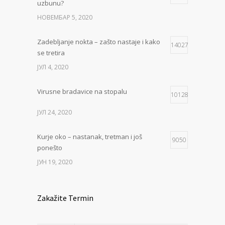
uzbunu?
НОВЕМБАР 5, 2020
Zadebljanje nokta – zašto nastaje i kako
14027
se tretira
ЈУЛ 4, 2020
Virusne bradavice na stopalu
10128
ЈУЛ 24, 2020
Kurje oko – nastanak, tretman i još
9050
ponešto
ЈУН 19, 2020
Zakažite Termin