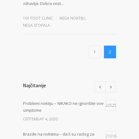
zdravlja. Dobra vest…
101 FOOT CLINIC
NEGA NOKTIJU
,
NEGA STOPALA
1
2
Najčitanije
Problemi noktiju – NIKAKO ne ignorišite ove
22525
simptome
СЕПТЕМБАР 4, 2020
Brazde na noktima – da li su razlog za
21016