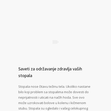
Saveti za održavanje zdravlja vaših
stopala
Stopala nose čitavu težinu tela. Ukoliko nastane
bilo koji problem sa stopalima može dovesti do
neprijatnosti i uticati na načih hoda. Sve ovo
može uzrokovati bolove u kolenu i kičmenom
stubu. Stopala su ogledalo i vašeg celokupnog