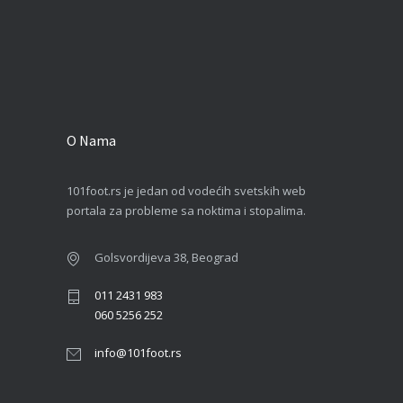
O Nama
101foot.rs je jedan od vodećih svetskih web
portala za probleme sa noktima i stopalima.
Golsvordijeva 38, Beograd
011 2431 983
060 5256 252
info@101foot.rs