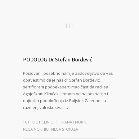
PODOLOG Dr Stefan Đorđević
Poštovani, posebno nam je zadovoljstvo da vas
obavestimo da je naš dr Stefan Đorđević,
sertificirani podoekspert imao čast da radi sa
Agnješkom Klimčak, jednom od najpoznatijih i
najboljih podološkinja iz Poljske. Zajedno su
razmenjivali iskustva i…
101 FOOT CLINIC
HRANA I NOKTI
,
NEGA NOKTIJU
,
NEGA STOPALA