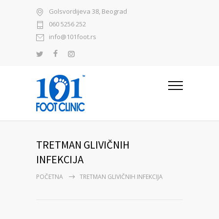
Golsvordijeva 38, Beograd
060 5256 252
info@101foot.rs
TRETMAN GLIVIČNIH
INFEKCIJA
POČETNA
TRETMAN GLIVIČNIH INFEKCIJA