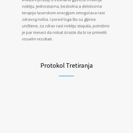
noktiju. Jednostavna, bezbolna a delotvorna
terapija laserskom energijom omogućava rast
zdravog nokta. I pored toga što su gljivice
uništene, za zdrav rast noktiju stopala, potrebno
je par meseci da nokat izraste da bi se primetili
vizuelni rezultati.
Protokol Tretiranja