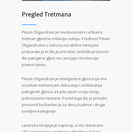
Pregled Tretmana
Pitium Oligandrum je revolucionarni i efikasni
tretman gljivične infekcije noktiju. Prednost Pitium
Oligandruma u odnosu na obične hemijske
preparate je to što je prirodan, biološki proizvod i
što patogene gljive ne razvijaju rezistenciju
prema njemu.
Pitium Oligandrum je inteligentna gljiva koja ima
izuzetan mehanizam delovanja i uništavanja
patogenih gljivica a kada ispuni svoju misiju
jednostavno nestane. Pored toga što je prirodni
proizvod bezbedan je za decu,trudnice i druge
osetljive kategorije.
Laserska terapija je najnoviji, a već dokazano
efikasni pristup u tretmanu gljivične infekcije