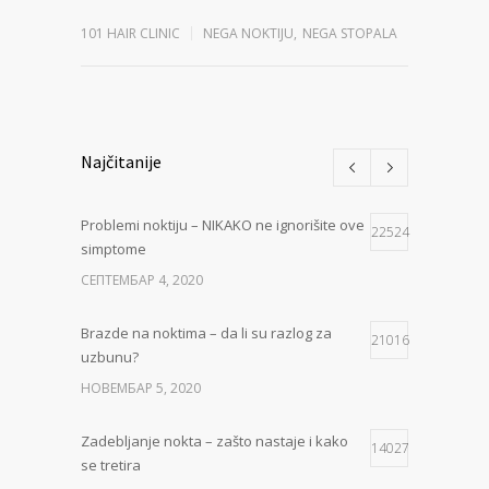
101 HAIR CLINIC
NEGA NOKTIJU
,
NEGA STOPALA
Najčitanije
Problemi noktiju – NIKAKO ne ignorišite ove
22524
simptome
СЕПТЕМБАР 4, 2020
Brazde na noktima – da li su razlog za
21016
uzbunu?
НОВЕМБАР 5, 2020
Zadebljanje nokta – zašto nastaje i kako
14027
se tretira