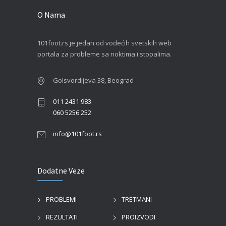
O Nama
101foot.rs je jedan od vodećih svetskih web
portala za probleme sa noktima i stopalima.
Golsvordijeva 38, Beograd
011 2431 983
060 5256 252
info@101foot.rs
Dodatne Veze
PROBLEMI
TRETMANI
REZULTATI
PROIZVODI