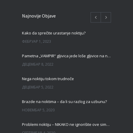
Najnovije Objave
Kako da sprečite urastanje noktiju?
ФЕБРУАР 1, 2023
Pametna „VAMPIR“ gljivica jede loše gljivice na noktima!
ДЕЦЕМБАР 8, 2022
Nega noktiju tokom trudnoče
ДЕЦЕМБАР 5, 2022
Brazde na noktima – da li su razlog za uzbunu?
НОВЕМБАР 5, 2020
Problemi noktiju – NIKAKO ne ignorišite ove simptome
СЕПТЕМБАР 4, 2020