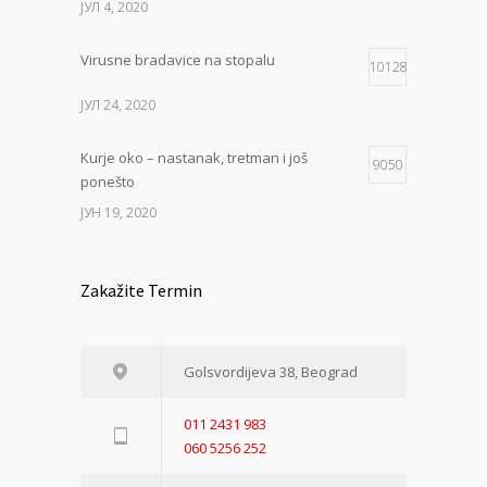
ЈУЛ 4, 2020
Virusne bradavice na stopalu
10128
ЈУЛ 24, 2020
Kurje oko – nastanak, tretman i još
9050
ponešto
ЈУН 19, 2020
Zakažite Termin
Golsvordijeva 38, Beograd
011 2431 983
060 5256 252