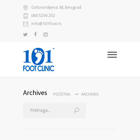
Golsvordijeva 38, Beograd
060 5256 252
info@101foot.rs
Archives
POČETNA
ARCHIVES