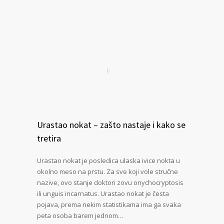
Urastao nokat – zašto nastaje i kako se
tretira
Urastao nokat je posledica ulaska ivice nokta u
okolno meso na prstu. Za sve koji vole stručne
nazive, ovo stanje doktori zovu onychocryptosis
ili unguis incarnatus. Urastao nokat je česta
pojava, prema nekim statistikama ima ga svaka
peta osoba barem jednom…