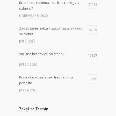
Brazde na noktima – da li su razlog za
21013
uzbunu?
НОВЕМБАР 5, 2020
Zadebljanje nokta – zašto nastaje i kako
14025
se tretira
ЈУЛ 4, 2020
Virusne bradavice na stopalu
10127
ЈУЛ 24, 2020
Kurje oko – nastanak, tretman i još
9049
ponešto
ЈУН 19, 2020
Zakažite Termin