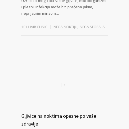
Uzročnici mogu biti razne gljivice, mikroorganizmi
i plesni. Infekcija može biti praćena jakim,
neprijatnim mirisom…
101 HAIR CLINIC
NEGA NOKTIJU
,
NEGA STOPALA
Gljivice na noktima opasne po vaše
zdravlje