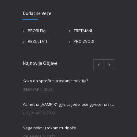
Dodatne Veze
PROBLEMI
TRETMANI
REZULTATI
PROIZVODI
Najnovije Objave
Kako da sprečite urastanje noktiju?
ФЕБРУАР 1, 2023
Pametna „VAMPIR“ gljivica jede loše gljivice na noktima!
ДЕЦЕМБАР 8, 2022
Nega noktiju tokom trudnoče
ДЕЦЕМБАР 5, 2022