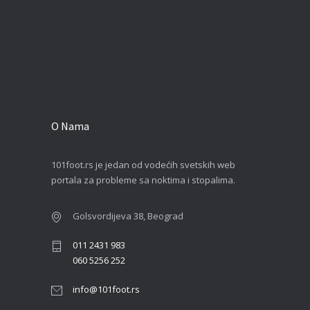
O Nama
101foot.rs je jedan od vodećih svetskih web
portala za probleme sa noktima i stopalima.
Golsvordijeva 38, Beograd
011 2431 983
060 5256 252
info@101foot.rs