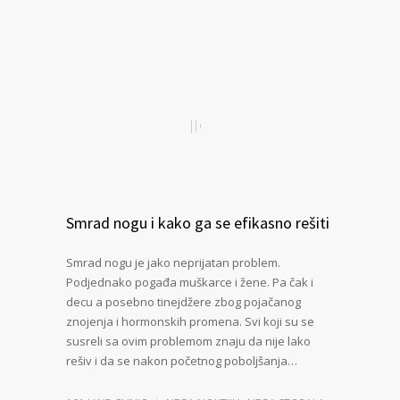
Smrad nogu i kako ga se efikasno rešiti
Smrad nogu je jako neprijatan problem.
Podjednako pogađa muškarce i žene. Pa čak i
decu a posebno tinejdžere zbog pojačanog
znojenja i hormonskih promena. Svi koji su se
susreli sa ovim problemom znaju da nije lako
rešiv i da se nakon početnog poboljšanja…