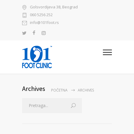
Golsvordijeva 38, Beograd
060 5256 252
info@101foot.rs
Archives
POČETNA
ARCHIVES