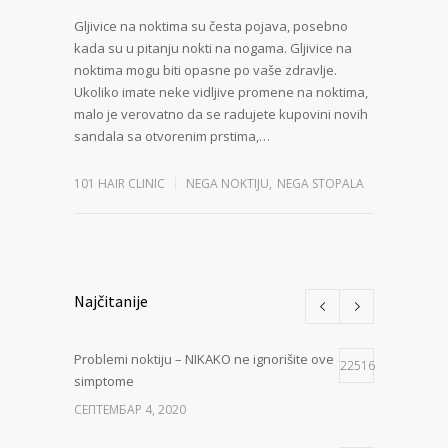
Gljivice na noktima su česta pojava, posebno
kada su u pitanju nokti na nogama. Gljivice na
noktima mogu biti opasne po vaše zdravlje.
Ukoliko imate neke vidljive promene na noktima,
malo je verovatno da se radujete kupovini novih
sandala sa otvorenim prstima,…
101 HAIR CLINIC
NEGA NOKTIJU
,
NEGA STOPALA
Najčitanije
Problemi noktiju – NIKAKO ne ignorišite ove
22516
simptome
СЕПТЕМБАР 4, 2020