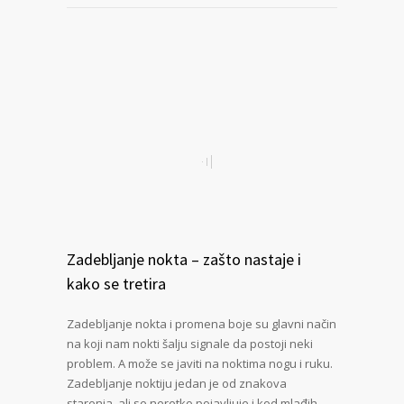
Zadebljanje nokta – zašto nastaje i
kako se tretira
Zadebljanje nokta i promena boje su glavni način
na koji nam nokti šalju signale da postoji neki
problem. A može se javiti na noktima nogu i ruku.
Zadebljanje noktiju jedan je od znakova
starenja, ali se neretko pojavljuje i kod mlađih