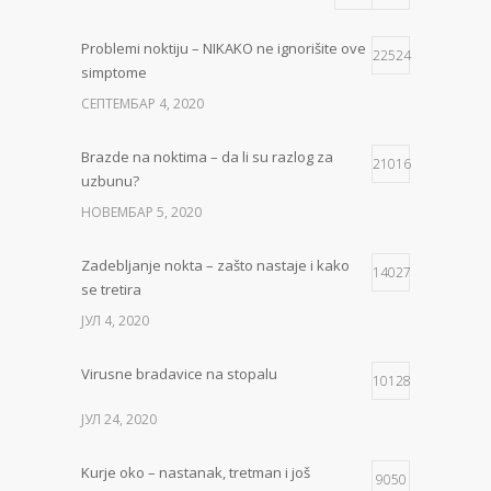
Problemi noktiju – NIKAKO ne ignorišite ove
22524
simptome
СЕПТЕМБАР 4, 2020
Brazde na noktima – da li su razlog za
21016
uzbunu?
НОВЕМБАР 5, 2020
Zadebljanje nokta – zašto nastaje i kako
14027
se tretira
ЈУЛ 4, 2020
Virusne bradavice na stopalu
10128
ЈУЛ 24, 2020
Kurje oko – nastanak, tretman i još
9050