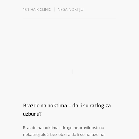
101 HAIR CLINIC
NEGA NOKTIJU
Brazde na noktima – da li su razlog za
uzbunu?
Brazde na noktima i druge nepravilnosti na
nokatnoj ploči bez obzira da li se nalaze na