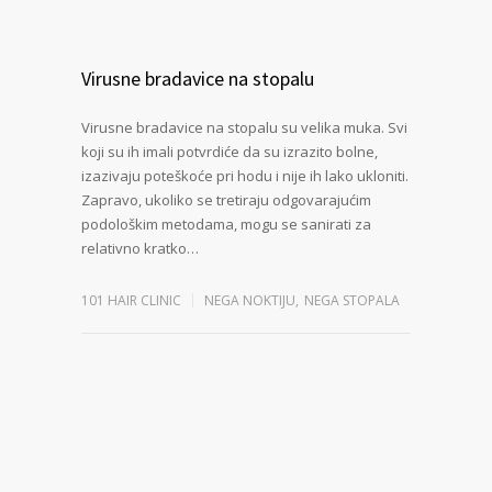
Virusne bradavice na stopalu
Virusne bradavice na stopalu su velika muka. Svi
koji su ih imali potvrdiće da su izrazito bolne,
izazivaju poteškoće pri hodu i nije ih lako ukloniti.
Zapravo, ukoliko se tretiraju odgovarajućim
podološkim metodama, mogu se sanirati za
relativno kratko…
101 HAIR CLINIC
NEGA NOKTIJU
,
NEGA STOPALA