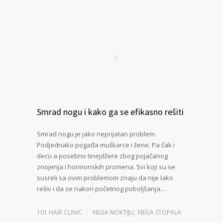
Smrad nogu i kako ga se efikasno rešiti
Smrad nogu je jako neprijatan problem.
Podjednako pogađa muškarce i žene. Pa čak i
decu a posebno tinejdžere zbog pojačanog
znojenja i hormonskih promena. Svi koji su se
susreli sa ovim problemom znaju da nije lako
rešiv i da se nakon početnog poboljšanja…
101 HAIR CLINIC
NEGA NOKTIJU
,
NEGA STOPALA