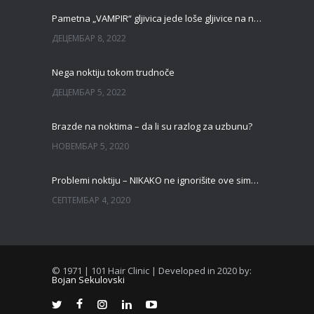
Pametna „VAMPIR“ gljivica jede loše gljivice na noktima!
ДЕЦЕМБАР 8, 2022
Nega noktiju tokom trudnoče
ДЕЦЕМБАР 5, 2022
Brazde na noktima – da li su razlog za uzbunu?
НОВЕМБАР 5, 2020
Problemi noktiju – NIKAKO ne ignorišite ove simptome
СЕПТЕМБАР 4, 2020
© 1971 | 101 Hair Clinic | Developed in 2020 by:
Bojan Sekulovski