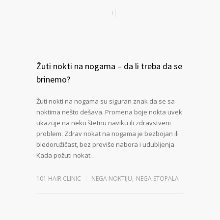
Žuti nokti na nogama – da li treba da se
brinemo?
Žuti nokti na nogama su siguran znak da se sa
noktima nešto dešava. Promena boje nokta uvek
ukazuje na neku štetnu naviku ili zdravstveni
problem. Zdrav nokat na nogama je bezbojan ili
bledoružičast, bez previše nabora i udubljenja.
Kada požuti nokat…
101 HAIR CLINIC
NEGA NOKTIJU
,
NEGA STOPALA