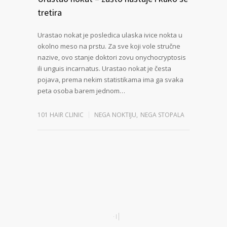
tretira
Urastao nokat je posledica ulaska ivice nokta u
okolno meso na prstu. Za sve koji vole stručne
nazive, ovo stanje doktori zovu onychocryptosis
ili unguis incarnatus. Urastao nokat je česta
pojava, prema nekim statistikama ima ga svaka
peta osoba barem jednom…
101 HAIR CLINIC
NEGA NOKTIJU
,
NEGA STOPALA