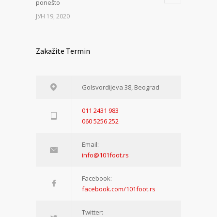
ponešto
ЈУН 19, 2020
Zakažite Termin
Golsvordijeva 38, Beograd
011 2431 983
060 5256 252
Email:
info@101foot.rs
Facebook:
facebook.com/101foot.rs
Twitter: