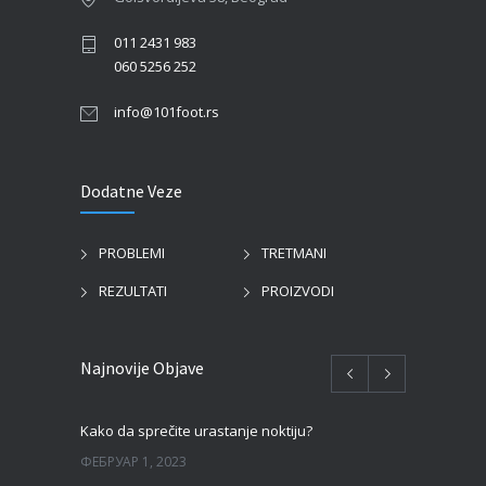
011 2431 983
060 5256 252
info@101foot.rs
Dodatne Veze
PROBLEMI
TRETMANI
REZULTATI
PROIZVODI
Najnovije Objave
Kako da sprečite urastanje noktiju?
ФЕБРУАР 1, 2023