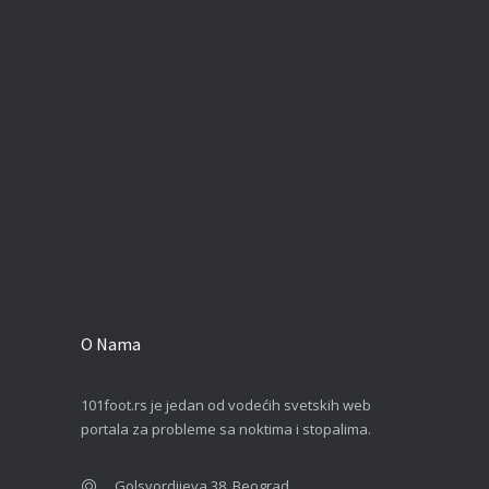
O Nama
101foot.rs je jedan od vodećih svetskih web
portala za probleme sa noktima i stopalima.
Golsvordijeva 38, Beograd