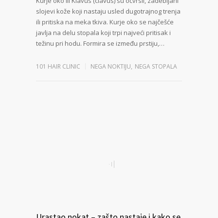
Kurje oko ili Klavus (clavus) su očvrsli, zadebljani
slojevi kože koji nastaju usled dugotrajnog trenja
ili pritiska na meka tkiva. Kurje oko se najčešće
javlja na delu stopala koji trpi najveći pritisak i
težinu pri hodu. Formira se između prstiju,…
101 HAIR CLINIC
NEGA NOKTIJU
,
NEGA STOPALA
Urastao nokat – zašto nastaje i kako se