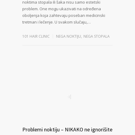
noktima stopala ili šaka nisu samo estetski
problem. One mogu ukazivati na određena
oboljenja koja zahtevaju poseban medicinski
tretman i lečenje. U svakom slučaju,…
101 HAIR CLINIC
NEGA NOKTIJU
,
NEGA STOPALA
Problemi noktiju – NIKAKO ne ignorišite