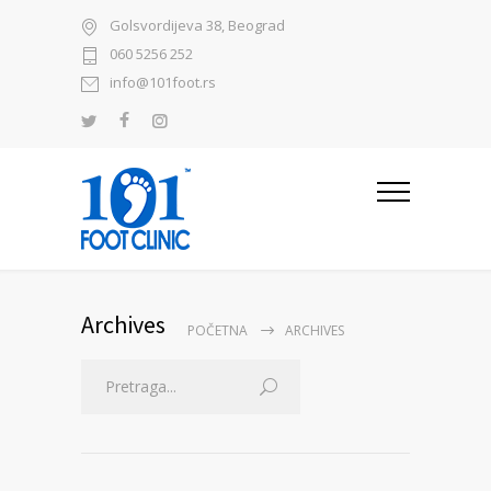
Golsvordijeva 38, Beograd
060 5256 252
info@101foot.rs
Archives
POČETNA
ARCHIVES