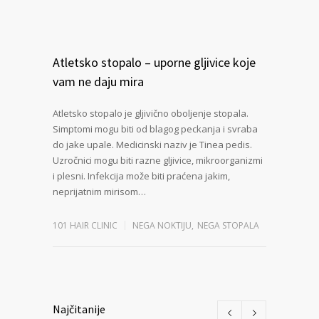
Atletsko stopalo – uporne gljivice koje
vam ne daju mira
Atletsko stopalo je gljivično oboljenje stopala.
Simptomi mogu biti od blagog peckanja i svraba
do jake upale. Medicinski naziv je Tinea pedis.
Uzročnici mogu biti razne gljivice, mikroorganizmi
i plesni. Infekcija može biti praćena jakim,
neprijatnim mirisom…
101 HAIR CLINIC
NEGA NOKTIJU
,
NEGA STOPALA
Najčitanije