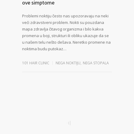
ove simptome
Problemi noktiju često nas upozoravaju na neki
veći zdravstveni problem. Nokti su pouzdana
mapa zdravlja čitavog organizma i bilo kakva
promena u boji, strukturi ili obliku ukazuje da se
u našem telu nešto dešava. Neretko promene na
noktima budu putokaz…
101 HAIR CLINIC
NEGA NOKTIJU
,
NEGA STOPALA