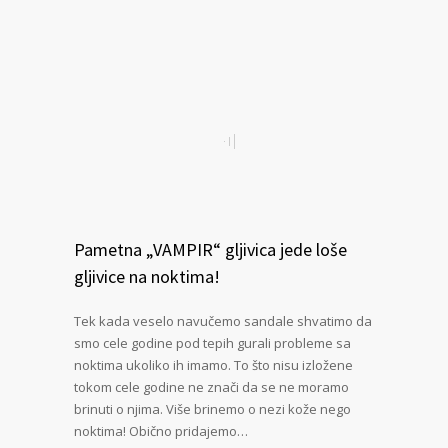
Pametna „VAMPIR“ gljivica jede loše
gljivice na noktima!
Tek kada veselo navučemo sandale shvatimo da
smo cele godine pod tepih gurali probleme sa
noktima ukoliko ih imamo. To što nisu izložene
tokom cele godine ne znači da se ne moramo
brinuti o njima. Više brinemo o nezi kože nego
noktima! Obično pridajemo…