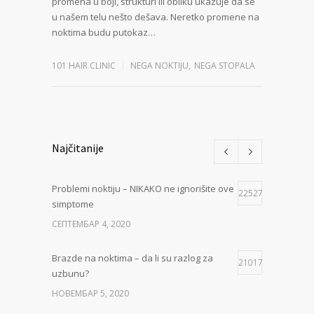
promena u boji, strukturi ili obliku ukazuje da se
u našem telu nešto dešava. Neretko promene na
noktima budu putokaz…
101 HAIR CLINIC
NEGA NOKTIJU
,
NEGA STOPALA
Najčitanije
Problemi noktiju – NIKAKO ne ignorišite ove
22527
simptome
СЕПТЕМБАР 4, 2020
Brazde na noktima – da li su razlog za
21017
uzbunu?
НОВЕМБАР 5, 2020