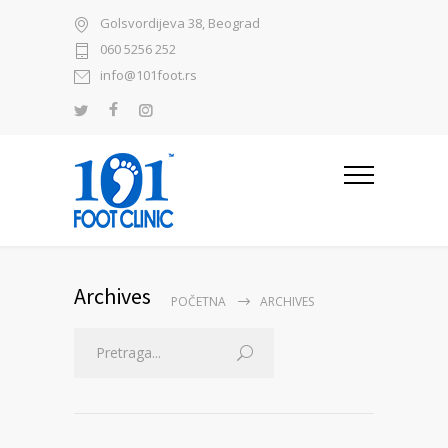
Golsvordijeva 38, Beograd
060 5256 252
info@101foot.rs
Archives
POČETNA
ARCHIVES