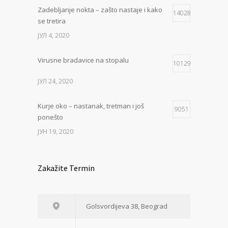
Zadebljanje nokta – zašto nastaje i kako
14028
se tretira
ЈУЛ 4, 2020
Virusne bradavice na stopalu
10129
ЈУЛ 24, 2020
Kurje oko – nastanak, tretman i još
9051
ponešto
ЈУН 19, 2020
Zakažite Termin
Golsvordijeva 38, Beograd