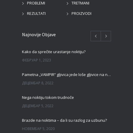
PROBLEMI
TRETMANI
REZULTATI
PROIZVODI
Najnovije Objave
Kako da sprečite urastanje noktiju?
ФЕБРУАР 1, 2023
Pametna „VAMPIR“ gljivica jede loše gljivice na noktima!
ДЕЦЕМБАР 8, 2022
Nega noktiju tokom trudnoče
ДЕЦЕМБАР 5, 2022
Brazde na noktima – da li su razlog za uzbunu?
НОВЕМБАР 5, 2020