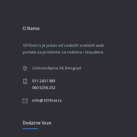
O Nama
101foot.rs je jedan od vodećih svetskih web
portala za probleme sa noktima i stopalima.
Golsvordijeva 38, Beograd
011 2431 983
060 5256 252
info@101foot.rs
Dodatne Veze