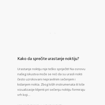
Kako da sprečite urastanje noktiju?
Urastanje noktiju nije teško spriječiti! Na osnovu
našeg iskustva može se reći da su urasli nokti
često uzrokovani nepravilnim sečenjem i
kidanjem nokta. Zbog loših instrumenata ili loše
vizualizacije klijenti pri sečenju noktiju formiraju
vrh koji…