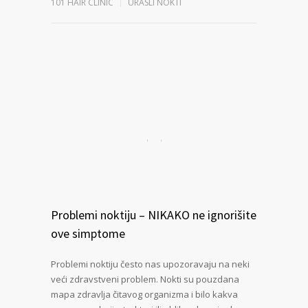
101 HAIR CLINIC
URASLI NOKTI
Problemi noktiju – NIKAKO ne ignorišite
ove simptome
Problemi noktiju često nas upozoravaju na neki
veći zdravstveni problem. Nokti su pouzdana
mapa zdravlja čitavog organizma i bilo kakva