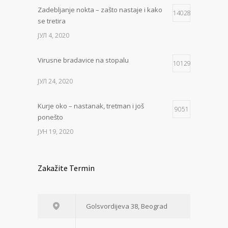
Zadebljanje nokta – zašto nastaje i kako
14028
se tretira
ЈУЛ 4, 2020
Virusne bradavice na stopalu
10129
ЈУЛ 24, 2020
Kurje oko – nastanak, tretman i još
9051
ponešto
ЈУН 19, 2020
Zakažite Termin
Golsvordijeva 38, Beograd