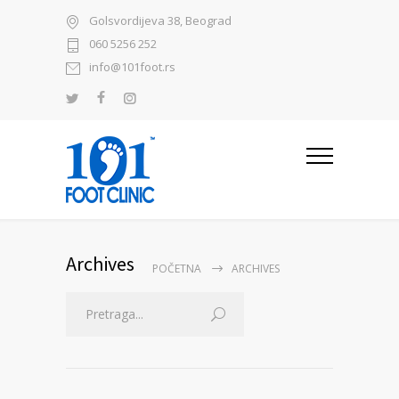
Golsvordijeva 38, Beograd
060 5256 252
info@101foot.rs
Archives
POČETNA
ARCHIVES