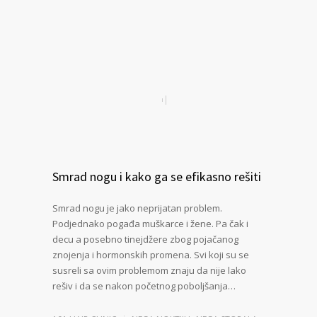
Smrad nogu i kako ga se efikasno rešiti
Smrad nogu je jako neprijatan problem.
Podjednako pogađa muškarce i žene. Pa čak i
decu a posebno tinejdžere zbog pojačanog
znojenja i hormonskih promena. Svi koji su se
susreli sa ovim problemom znaju da nije lako
rešiv i da se nakon početnog poboljšanja…