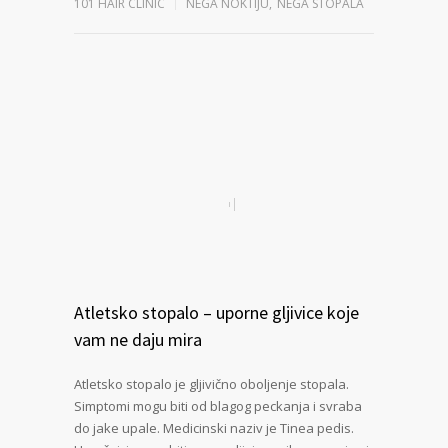
101 HAIR CLINIC
NEGA NOKTIJU
,
NEGA STOPALA
Atletsko stopalo – uporne gljivice koje
vam ne daju mira
Atletsko stopalo je gljivično oboljenje stopala.
Simptomi mogu biti od blagog peckanja i svraba
do jake upale. Medicinski naziv je Tinea pedis.