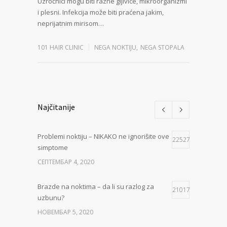
Uzročnici mogu biti razne gljivice, mikroorganizmi
i plesni. Infekcija može biti praćena jakim,
neprijatnim mirisom…
101 HAIR CLINIC
NEGA NOKTIJU
,
NEGA STOPALA
Najčitanije
Problemi noktiju – NIKAKO ne ignorišite ove
22527
simptome
СЕПТЕМБАР 4, 2020
Brazde na noktima – da li su razlog za
21017
uzbunu?
НОВЕМБАР 5, 2020