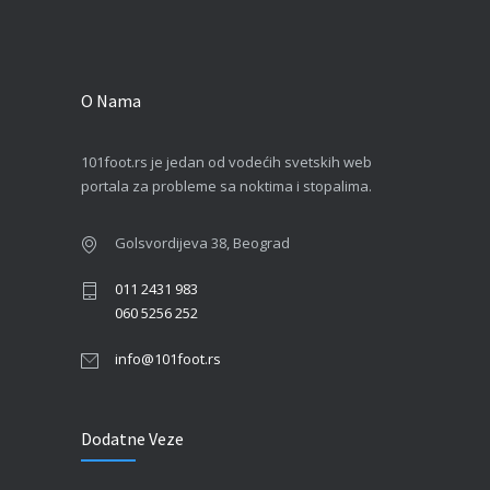
O Nama
101foot.rs je jedan od vodećih svetskih web
portala za probleme sa noktima i stopalima.
Golsvordijeva 38, Beograd
011 2431 983
060 5256 252
info@101foot.rs
Dodatne Veze