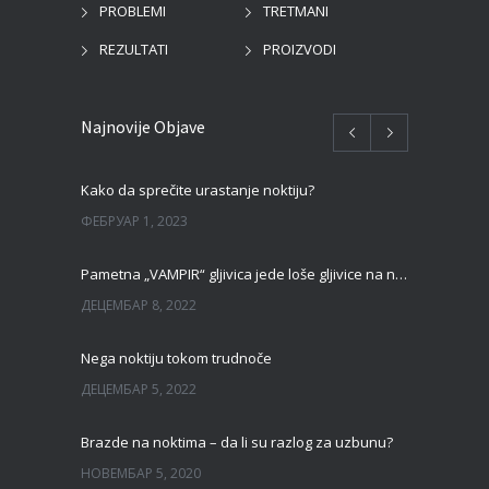
PROBLEMI
TRETMANI
REZULTATI
PROIZVODI
Najnovije Objave
Kako da sprečite urastanje noktiju?
ФЕБРУАР 1, 2023
Pametna „VAMPIR“ gljivica jede loše gljivice na noktima!
ДЕЦЕМБАР 8, 2022
Nega noktiju tokom trudnoče
ДЕЦЕМБАР 5, 2022
Brazde na noktima – da li su razlog za uzbunu?
НОВЕМБАР 5, 2020