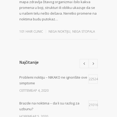
mapa zdravlja čitavog organizma i bilo kakva
promena u boji, strukturi ili obliku ukazuje da se
u našem telu nešto dešava. Neretko promene na
noktima budu putokaz…
101 HAIR CLINIC
NEGA NOKTIJU
,
NEGA STOPALA
Najčitanije
Problemi noktiju – NIKAKO ne ignorišite ove
22524
simptome
СЕПТЕМБАР 4, 2020
Brazde na noktima – da li su razlog za
21016
uzbunu?
НОВЕМБАР 5, 2020