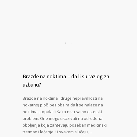
Brazde na noktima – da li su razlog za
uzbunu?
Brazde na noktima i druge nepravilnosti na
nokatnoj ploči bez obzira da li se nalaze na
noktima stopala ili šaka nisu samo estetski
problem. One mogu ukazivati na određena
oboljenja koja zahtevaju poseban medicinski
tretman i lečenje. U svakom slučaju,…