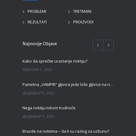
PROBLEMI
TRETMANI
REZULTATI
PROIZVODI
Najnovije Objave
Kako da sprečite urastanje noktiju?
ФЕБРУАР 1, 2023
Pametna „VAMPIR“ gljivica jede loše gljivice na noktima!
ДЕЦЕМБАР 8, 2022
Nega noktiju tokom trudnoče
ДЕЦЕМБАР 5, 2022
Brazde na noktima – da li su razlog za uzbunu?