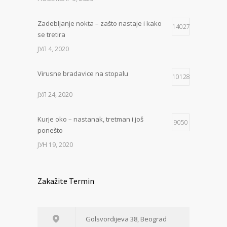
Zadebljanje nokta – zašto nastaje i kako
14027
se tretira
ЈУЛ 4, 2020
Virusne bradavice na stopalu
10128
ЈУЛ 24, 2020
Kurje oko – nastanak, tretman i još
9050
ponešto
ЈУН 19, 2020
Zakažite Termin
Golsvordijeva 38, Beograd