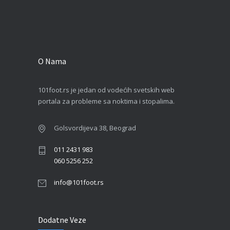
O Nama
101foot.rs je jedan od vodećih svetskih web
portala za probleme sa noktima i stopalima.
Golsvordijeva 38, Beograd
011 2431 983
060 5256 252
info@101foot.rs
Dodatne Veze