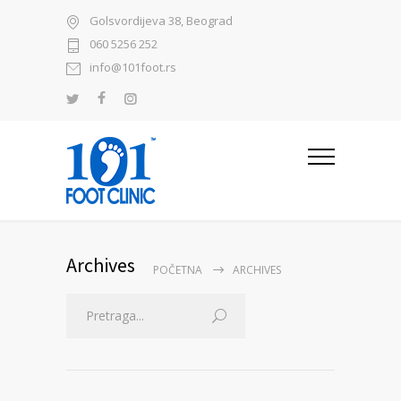
Golsvordijeva 38, Beograd
060 5256 252
info@101foot.rs
Archives
POČETNA
ARCHIVES