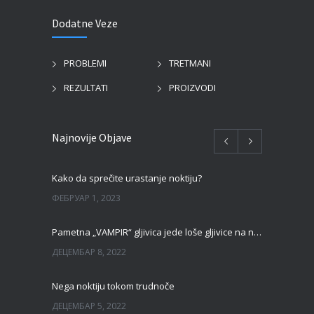
Dodatne Veze
PROBLEMI
TRETMANI
REZULTATI
PROIZVODI
Najnovije Objave
Kako da sprečite urastanje noktiju?
ФЕБРУАР 1, 2023
Pametna „VAMPIR“ gljivica jede loše gljivice na noktima!
ДЕЦЕМБАР 8, 2022
Nega noktiju tokom trudnoče
ДЕЦЕМБАР 5, 2022