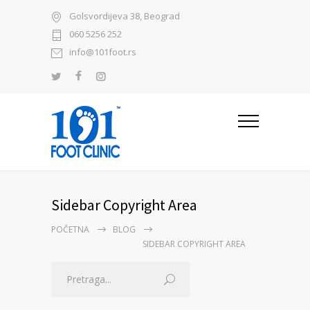
Golsvordijeva 38, Beograd
060 5256 252
info@101foot.rs
Sidebar Copyright Area
POČETNA
BLOG
SIDEBAR COPYRIGHT AREA