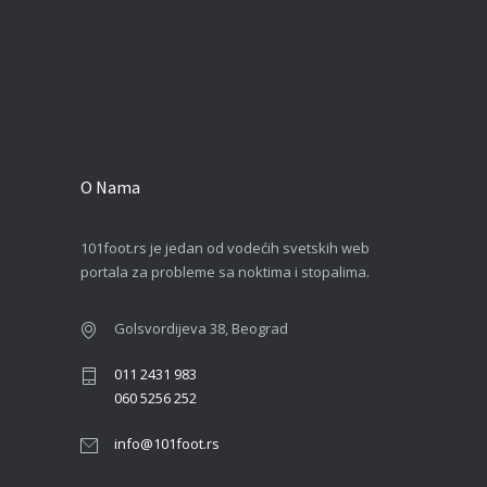
O Nama
101foot.rs je jedan od vodećih svetskih web
portala za probleme sa noktima i stopalima.
Golsvordijeva 38, Beograd
011 2431 983
060 5256 252
info@101foot.rs