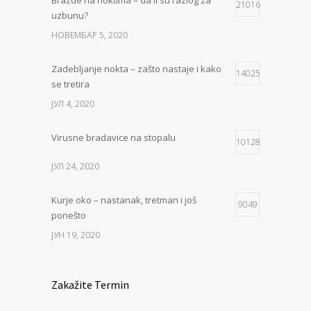
Brazde na noktima – da li su razlog za
21016
uzbunu?
НОВЕМБАР 5, 2020
Zadebljanje nokta – zašto nastaje i kako
14025
se tretira
ЈУЛ 4, 2020
Virusne bradavice na stopalu
10128
ЈУЛ 24, 2020
Kurje oko – nastanak, tretman i još
9049
ponešto
ЈУН 19, 2020
Zakažite Termin